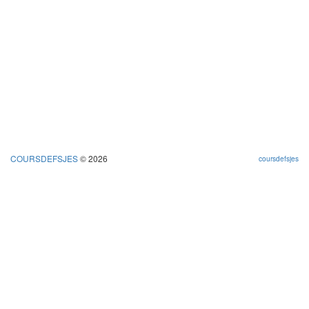
COURSDEFSJES
© 2026
coursdefsjes