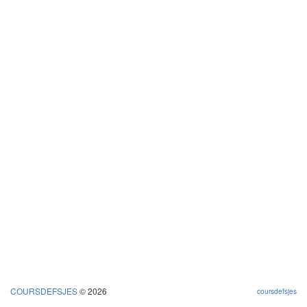
COURSDEFSJES
© 2026
coursdefsjes