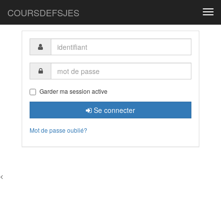
COURSDEFSJES
Togg
navi
identifiant
mot
de
passe
Garder ma session active
Se connecter
Mot de passe oublié?
<